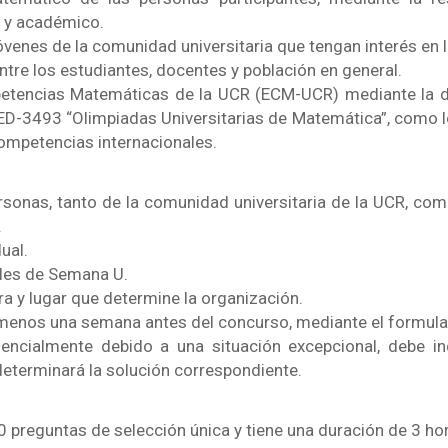
l y
académico.
 jóvenes de la comunidad universitaria que tengan
interés en
tre los estudiantes, docentes y población en general.
etencias Matemáticas de la UCR (ECM-UCR) mediante la div
ED-3493 “Olimpiadas Universitarias de Matemática”, como l
competencias internacionales.
rsonas, tanto de la comunidad universitaria de la UCR, com
.
ual.
oles de Semana U.
ora y lugar que determine la organización.
al menos una semana antes del concurso, mediante el
formula
sencialmente debido a una situación excepcional, debe
i
determinará la solución correspondiente.
 preguntas de selección única y tiene una duración de 3 ho